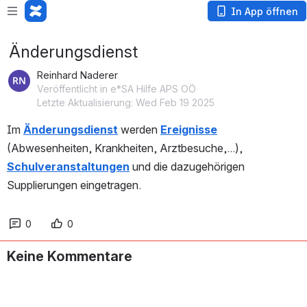
In App öffnen
Änderungsdienst
Reinhard Naderer
Veröffentlicht in e*SA Hilfe APS OÖ
Letzte Aktualisierung: Wed Feb 19 2025
Im 
Änderungsdienst
 werden 
Ereignisse
(Abwesenheiten, Krankheiten, Arztbesuche,...), 
Schulveranstaltungen
 und die dazugehörigen 
Supplierungen eingetragen.
0
0
Keine Kommentare